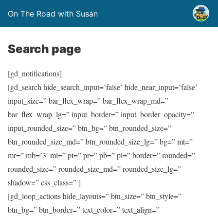
On The Road with Susan
Search page
[gd_notifications]
[gd_search hide_search_input=’false’ hide_near_input=’false’
input_size=” bar_flex_wrap=” bar_flex_wrap_md=”
bar_flex_wrap_lg=” input_border=” input_border_opacity=”
input_rounded_size=” btn_bg=” btn_rounded_size=”
btn_rounded_size_md=” btn_rounded_size_lg=” bg=” mt=”
mr=” mb=’3′ ml=” pt=” pr=” pb=” pl=” border=” rounded=”
rounded_size=” rounded_size_md=” rounded_size_lg=”
shadow=” css_class=” ]
[gd_loop_actions hide_layouts=” btn_size=” btn_style=”
btn_bg=” btn_border=” text_color=” text_align=”