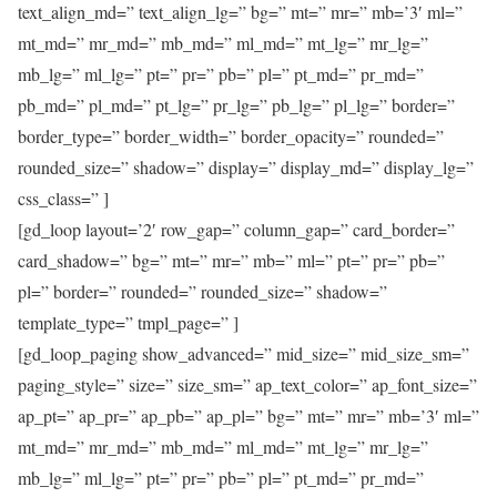
text_align_md=” text_align_lg=” bg=” mt=” mr=” mb=’3′ ml=”
mt_md=” mr_md=” mb_md=” ml_md=” mt_lg=” mr_lg=”
mb_lg=” ml_lg=” pt=” pr=” pb=” pl=” pt_md=” pr_md=”
pb_md=” pl_md=” pt_lg=” pr_lg=” pb_lg=” pl_lg=” border=”
border_type=” border_width=” border_opacity=” rounded=”
rounded_size=” shadow=” display=” display_md=” display_lg=”
css_class=” ]
[gd_loop layout=’2′ row_gap=” column_gap=” card_border=”
card_shadow=” bg=” mt=” mr=” mb=” ml=” pt=” pr=” pb=”
pl=” border=” rounded=” rounded_size=” shadow=”
template_type=” tmpl_page=” ]
[gd_loop_paging show_advanced=” mid_size=” mid_size_sm=”
paging_style=” size=” size_sm=” ap_text_color=” ap_font_size=”
ap_pt=” ap_pr=” ap_pb=” ap_pl=” bg=” mt=” mr=” mb=’3′ ml=”
mt_md=” mr_md=” mb_md=” ml_md=” mt_lg=” mr_lg=”
mb_lg=” ml_lg=” pt=” pr=” pb=” pl=” pt_md=” pr_md=”